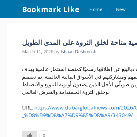
Skip
Bookmark Like
Home
New
to
content
مية متاحة لخلق الثروة على المدى الطويل
March 11, 2026
by
Ishaan Deshmukh
المتحدة – 12 فبراير 2026: أعلنت منصة ديالينغ عن إطلاقها رسميًا كمنصة استثمار عالمية بهدف
 ومشاركتهم في الأسواق المالية العالمية. تم تصميم
ن طويلّي الأجل الذين يضعون أولوية للتنويع والانضباط
وخلق الثروة المستدامة والتعرض العالمي.
URL:
https://www.dubaiglobalnews.com/2
_%D8%B9%D8%A7%D9%85%D8%A9/343049/
0